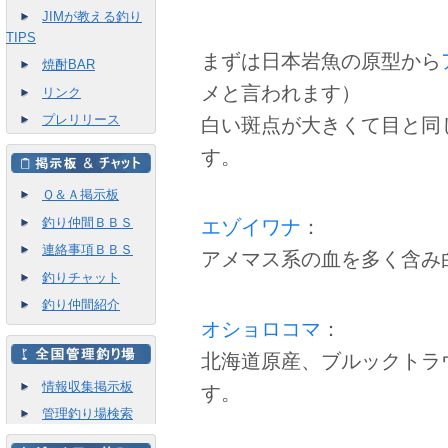
JIMが教える釣り
TIPS
まずは日本岩魚の原型から
焼酎BAR
メと言われます）
リンク
プレリリース
白い斑点が大きくて目と同
す。
Ｑ＆Ａ掲示板
エゾイワナ
：
釣り仲間ＢＢＳ
連絡事項ＢＢＳ
アメマス系の血を多く含み
釣りチャット
釣り仲間紹介
オショロコマ
：
北海道原産、ブルックトラ
情報収集掲示板
す。
管理釣り場検索