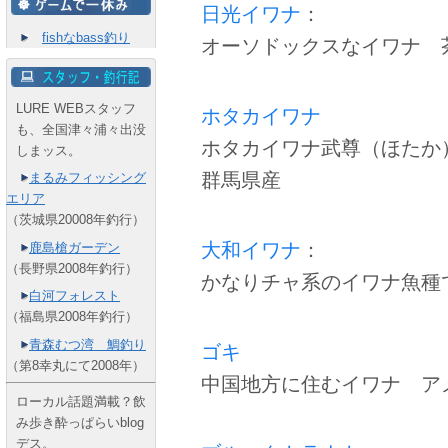
日光イワナ
：
fishなbass釣り
オーソドックスなイワナ 
LURE WEBスタッフ
ホタカイワナ
も、全国津々浦々出没
ホタカイワナ武尊（ほたか
しまッス。
群馬県産
まるみフィッシング
エリア
（茨城県20008年釣行）
大和イワナ
：
鹿島槍ガーデン
（長野県2008年釣行）
かなりチャ系のイワナ魚種
白河フォレスト
（福島県2008年釣行）
青森むつ湾 鯛釣り
ゴキ
（第8幸丸にて2008年）
中国地方に住むイワナ ア
ローカル話題満載？飲
み歩き酔っぱらいblog
デス。