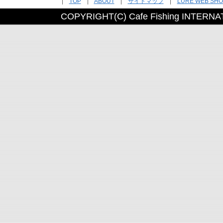
|
TOP
|
ABOUT
|
サイトマップ
|
LURE WEB SHO
COPYRIGHT(C) Cafe Fishing INTER