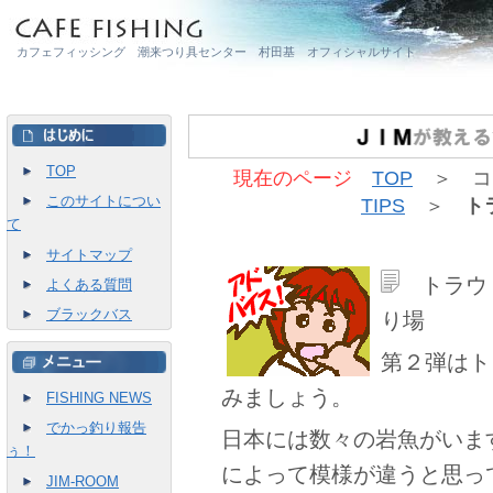
カフェフィッシング 潮来つり具センター 村田基 オフィシャルサイト
TOP
現在のページ
TOP
＞ コ
このサイトについ
TIPS
＞
ト
て
サイトマップ
トラウ
よくある質問
ブラックバス
り場
第２弾はト
みましょう。
FISHING NEWS
でかっ釣り報告
日本には数々の岩魚がいま
ぅ！
によって模様が違うと思っ
JIM-ROOM