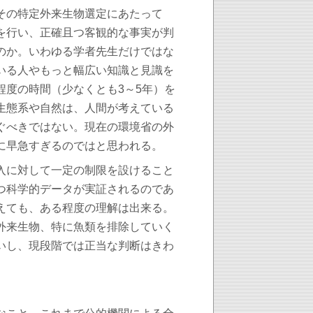
その特定外来生物選定にあたって
を行い、正確且つ客観的な事実が判
のか。いわゆる学者先生だけではな
いる人やもっと幅広い知識と見識を
程度の時間（少なくとも3～5年）を
生態系や自然は、人間が考えている
ぐべきではない。現在の環境省の外
に早急すぎるのではと思われる。
入に対して一定の制限を設けること
つ科学的データが実証されるのであ
えても、ある程度の理解は出来る。
外来生物、特に魚類を排除していく
いし、現段階では正当な判断はきわ