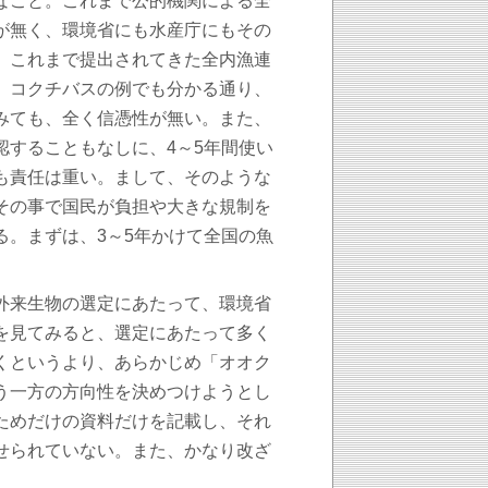
なこと。これまで公的機関による全
が無く、環境省にも水産庁にもその
。これまで提出されてきた全内漁連
、コクチバスの例でも分かる通り、
みても、全く信憑性が無い。また、
認することもなしに、4～5年間使い
も責任は重い。まして、そのような
その事で国民が負担や大きな規制を
る。まずは、3～5年かけて全国の魚
。
外来生物の選定にあたって、環境省
を見てみると、選定にあたって多く
くというより、あらかじめ「オオク
う一方の方向性を決めつけようとし
ためだけの資料だけを記載し、それ
せられていない。また、かなり改ざ