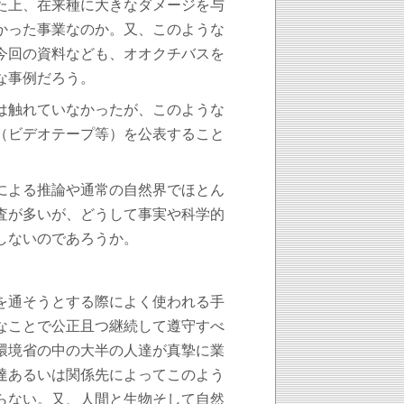
た上、在来種に大きなダメージを与
かった事業なのか。又、このような
今回の資料なども、オオクチバスを
な事例だろう。
は触れていなかったが、このような
（ビデオテープ等）を公表すること
による推論や通常の自然界でほとん
査が多いが、どうして事実や科学的
しないのであろうか。
を通そうとする際によく使われる手
なことで公正且つ継続して遵守すべ
環境省の中の大半の人達が真摯に業
達あるいは関係先によってこのよう
らない。又、人間と生物そして自然