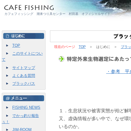
カフェフィッシング 潮来つり具センター 村田基 オフィシャルサイト
TOP
現在のページ
TOP
＞ はじめに ＞
ブラ
このサイトについ
て
サイトマップ
・参考 平
よくある質問
ブラックバス
FISHING NEWS
１．生息状況や被害実態が殆ど解
でかっ釣り報告
又、虚偽情報が多い中で、なぜ環
ぅ！
いるのか。
JIM-ROOM