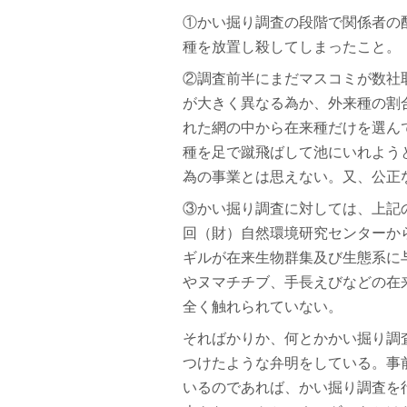
①かい掘り調査の段階で関係者の
種を放置し殺してしまったこと。
②調査前半にまだマスコミが数社
が大きく異なる為か、外来種の割
れた網の中から在来種だけを選ん
種を足で蹴飛ばして池にいれよう
為の事業とは思えない。又、公正
③かい掘り調査に対しては、上記
回（財）自然環境研究センターか
ギルが在来生物群集及び生態系に
やヌマチチブ、手長えびなどの在
全く触れられていない。
そればかりか、何とかかい掘り調
つけたような弁明をしている。事
いるのであれば、かい掘り調査を