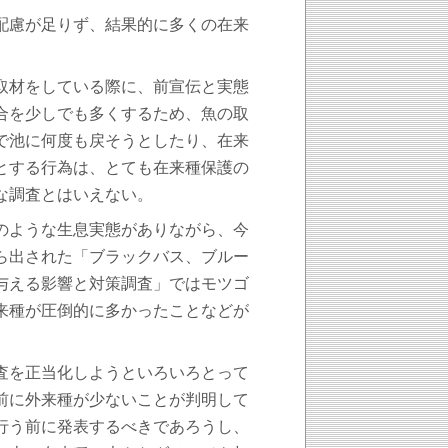
配慮が足りず、結果的に多くの在来
取材をしている際に、前宣伝と実態
合を少しでも多くするため、魚の取
で池に何度も戻そうとしたり、在来
とする行為は、とても在来種保護の
な調査とはいえない。
のような生息実態がありながら、今
ら出された「ブラックバス、ブルー
与える影響と対策調査」ではモツゴ
来種が圧倒的に多かったことなどが
査を正当化しようといろいろとって
前に外来種が少ないことが判明して
行う前に発表するべきであろうし、