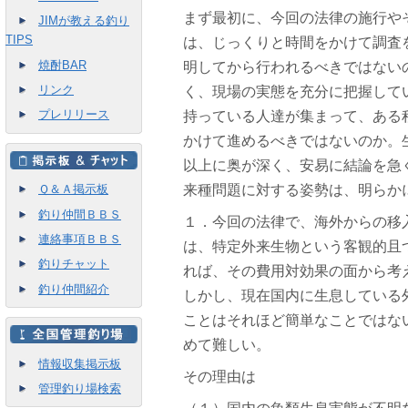
まず最初に、今回の法律の施行や
JIMが教える釣り
TIPS
は、じっくりと時間をかけて調査
焼酎BAR
明してから行われるべきではない
リンク
く、現場の実態を充分に把握して
プレリリース
持っている人達が集まって、ある
かけて進めるべきではないのか。
以上に奥が深く、安易に結論を急
Ｑ＆Ａ掲示板
来種問題に対する姿勢は、明らか
釣り仲間ＢＢＳ
１．今回の法律で、海外からの移
連絡事項ＢＢＳ
は、特定外来生物という客観的且
釣りチャット
れば、その費用対効果の面から考
釣り仲間紹介
しかし、現在国内に生息している
ことはそれほど簡単なことではな
めて難しい。
情報収集掲示板
その理由は
管理釣り場検索