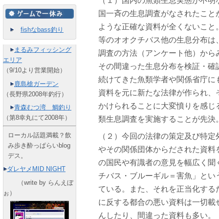
（１）国内の魚類生息実態が不明
国一斉の生息調査がなされたこと
ような正確な資料が全くないこと
fishなbass釣り
等のオオクチバス他の生息分布は
まるみフィッシング
調査の方法（アンケート他）から
エリア
その間違った生息分布を検証・確
（9/10より営業開始）
続けてきた魚類学者や関係省庁に
鹿島槍ガーデン
資料を元に新たな法律が作られ、
（長野県2008年釣行）
かけられることに大変憤りを感じ
青森むつ湾 鯛釣り
（第8幸丸にて2008年）
類生息調査を実施することが先決
ローカル話題満載？飲
（２）今回の法律の策定及び特定
み歩き酔っぱらいblog
やその関係団体からだされた資料
デス。
の国民や有識者の意見を幅広く聞
ダレヤメMID NIGHT
チバス・ブルーギル＝害魚」とい
（write by らんえぼ
ている。また、それを正当化する
ぉ）
に反する都合の悪い資料は一切載
んしたり、間違った資料も多い。