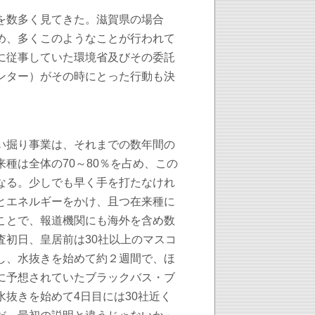
を数多く見てきた。滋賀県の場合
め、多くこのようなことが行われて
に従事していた環境省及びその委託
ンター）がその時にとった行動も決
い掘り事業は、それまでの数年間の
種は全体の70～80％を占め、この
なる。少しでも早く手を打たなけれ
とエネルギーをかけ、且つ在来種に
ことで、報道機関にも海外を含め数
査初日、皇居前は30社以上のマスコ
し、水抜きを始めて約２週間で、ほ
に予想されていたブラックバス・ブ
抜きを始めて4日目には30社近く