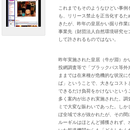
これまでもそのようなひどい事例
も、リリース禁止を正当化するた
きたが、昨年の皇居かい掘り作業
事業先（財団法人自然環境研究セ
して許されるものではない。
昨年実施された皇居（牛が淵）か
投網調査等で「ブラックバス等外来
ままでは在来種が危機的な状況に
ば」ということで、大きなコスト
できるだけ負荷をかけないという
多く案内が出され実施された。調
ミで大変な賑わいであった。しか
ぼ全域で水が抜かれたが、その間
ルーギルはほとんど捕獲されず、水