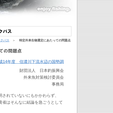
ックバス
＞
特定外来生物選定にあたっての問題点
成14年度 信濃川下流水辺の国勢調
財団法人 日本釣振興会
外来魚対策検討委員会
事務局
明されていないにもかかわらず、
境省はそんなに結論を急ごうとして